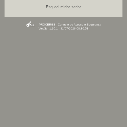
Esqueci minha senha
PROCERGS - Controle de Acesso e Segurança
Versão: 1.10.1 - 31/07/2026 08:36:53