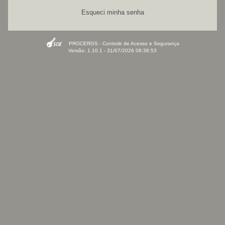
Esqueci minha senha
PROCERGS - Controle de Acesso e Segurança
Versão: 1.10.1 - 31/07/2026 08:36:53