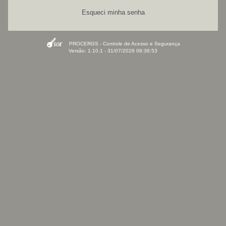
Esqueci minha senha
PROCERGS - Controle de Acesso e Segurança
Versão: 1.10.1 - 31/07/2026 08:36:53