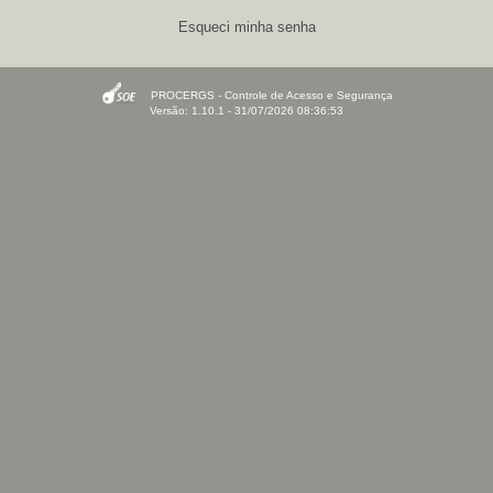
Esqueci minha senha
PROCERGS - Controle de Acesso e Segurança
Versão: 1.10.1 - 31/07/2026 08:36:53