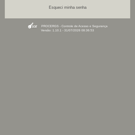
Esqueci minha senha
PROCERGS - Controle de Acesso e Segurança
Versão: 1.10.1 - 31/07/2026 08:36:53