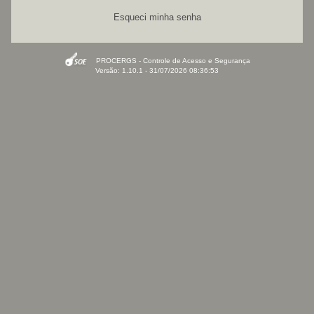
Esqueci minha senha
PROCERGS - Controle de Acesso e Segurança
Versão: 1.10.1 - 31/07/2026 08:36:53