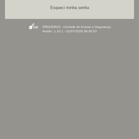
Esqueci minha senha
PROCERGS - Controle de Acesso e Segurança
Versão: 1.10.1 - 31/07/2026 08:36:53