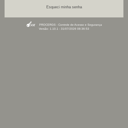
Esqueci minha senha
PROCERGS - Controle de Acesso e Segurança
Versão: 1.10.1 - 31/07/2026 08:36:53