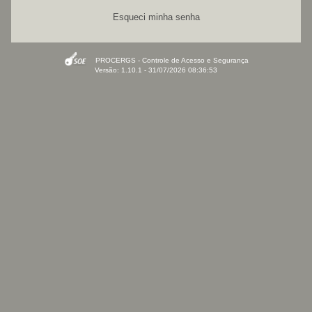
Esqueci minha senha
PROCERGS - Controle de Acesso e Segurança
Versão: 1.10.1 - 31/07/2026 08:36:53