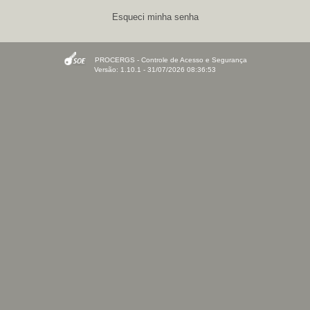
Esqueci minha senha
PROCERGS - Controle de Acesso e Segurança
Versão: 1.10.1 - 31/07/2026 08:36:53