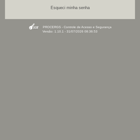
Esqueci minha senha
PROCERGS - Controle de Acesso e Segurança
Versão: 1.10.1 - 31/07/2026 08:36:53