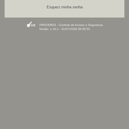
Esqueci minha senha
PROCERGS - Controle de Acesso e Segurança
Versão: 1.10.1 - 31/07/2026 08:36:53