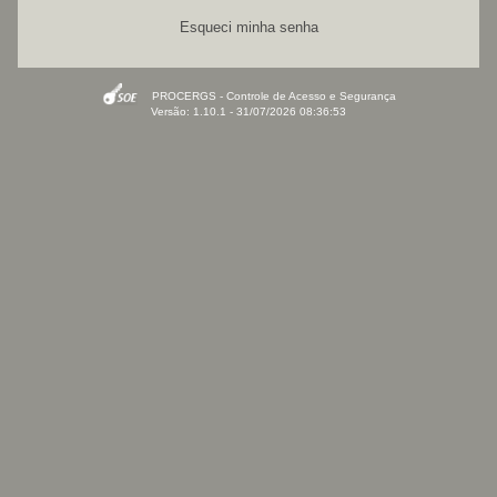
Esqueci minha senha
PROCERGS - Controle de Acesso e Segurança
Versão: 1.10.1 - 31/07/2026 08:36:53