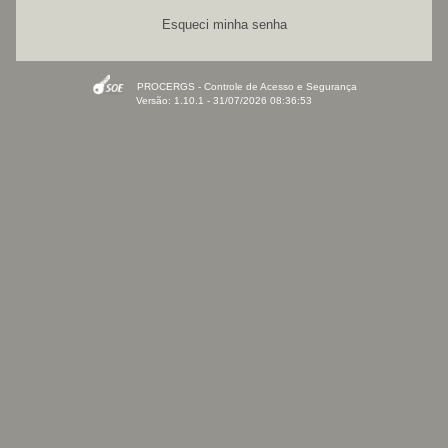
Esqueci minha senha
PROCERGS - Controle de Acesso e Segurança
Versão: 1.10.1 - 31/07/2026 08:36:53