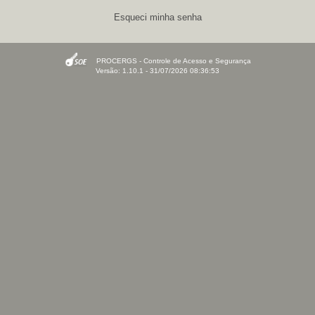
Esqueci minha senha
PROCERGS - Controle de Acesso e Segurança
Versão: 1.10.1 - 31/07/2026 08:36:53