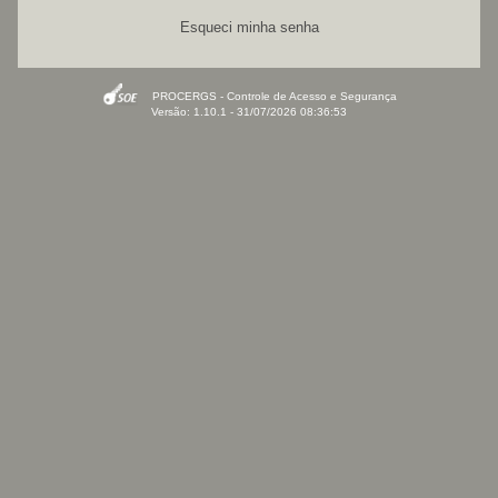
Esqueci minha senha
PROCERGS - Controle de Acesso e Segurança
Versão: 1.10.1 - 31/07/2026 08:36:53