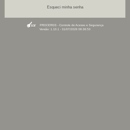
Esqueci minha senha
PROCERGS - Controle de Acesso e Segurança
Versão: 1.10.1 - 31/07/2026 08:36:53