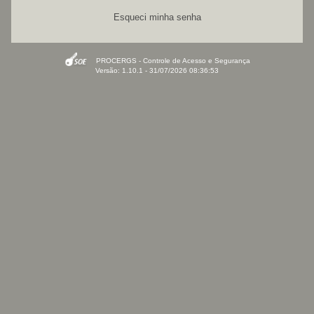
Esqueci minha senha
PROCERGS - Controle de Acesso e Segurança
Versão: 1.10.1 - 31/07/2026 08:36:53