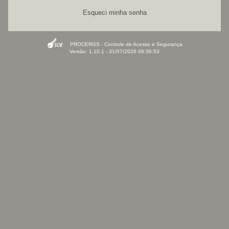
Esqueci minha senha
PROCERGS - Controle de Acesso e Segurança
Versão: 1.10.1 - 31/07/2026 08:36:53