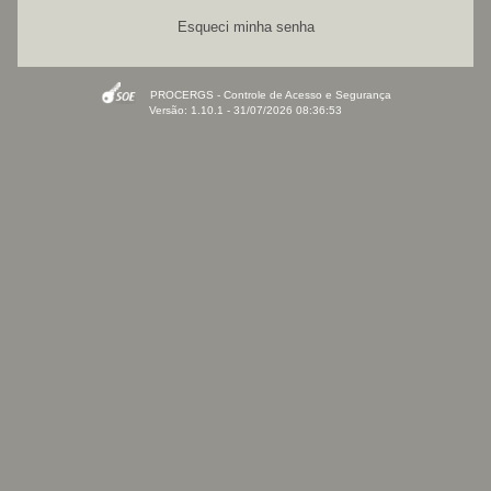
Esqueci minha senha
PROCERGS - Controle de Acesso e Segurança
Versão: 1.10.1 - 31/07/2026 08:36:53