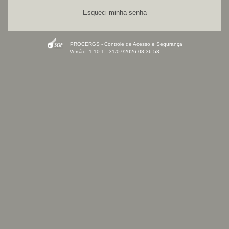
Esqueci minha senha
PROCERGS - Controle de Acesso e Segurança
Versão: 1.10.1 - 31/07/2026 08:36:53