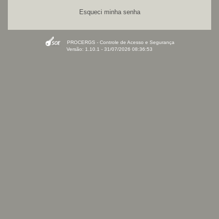
Esqueci minha senha
PROCERGS - Controle de Acesso e Segurança
Versão: 1.10.1 - 31/07/2026 08:36:53