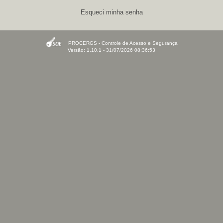
Esqueci minha senha
PROCERGS - Controle de Acesso e Segurança
Versão: 1.10.1 - 31/07/2026 08:36:53