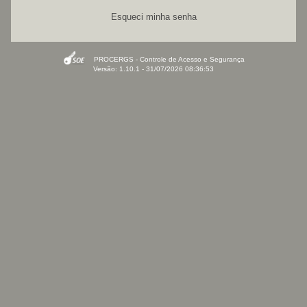
Esqueci minha senha
PROCERGS - Controle de Acesso e Segurança
Versão: 1.10.1 - 31/07/2026 08:36:53