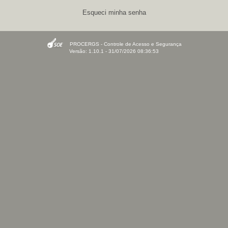
Esqueci minha senha
PROCERGS - Controle de Acesso e Segurança
Versão: 1.10.1 - 31/07/2026 08:36:53