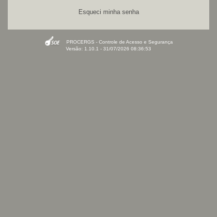
Esqueci minha senha
PROCERGS - Controle de Acesso e Segurança
Versão: 1.10.1 - 31/07/2026 08:36:53