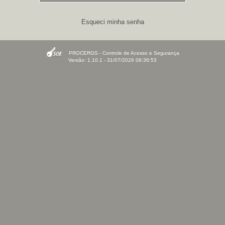
Esqueci minha senha
PROCERGS - Controle de Acesso e Segurança
Versão: 1.10.1 - 31/07/2026 08:36:53