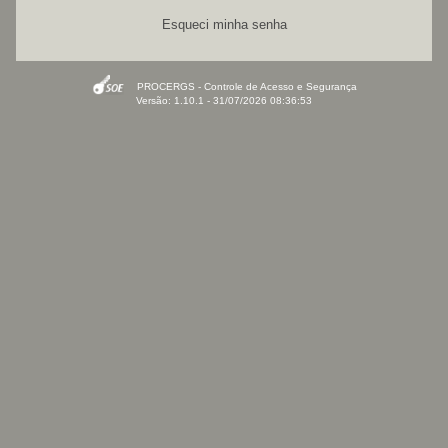
Esqueci minha senha
PROCERGS - Controle de Acesso e Segurança
Versão: 1.10.1 - 31/07/2026 08:36:53