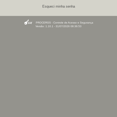
Esqueci minha senha
PROCERGS - Controle de Acesso e Segurança
Versão: 1.10.1 - 31/07/2026 08:36:53