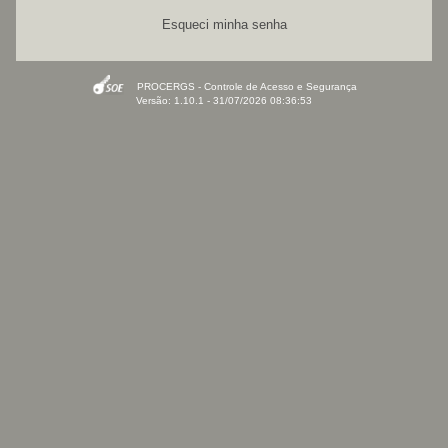
Esqueci minha senha
PROCERGS - Controle de Acesso e Segurança
Versão: 1.10.1 - 31/07/2026 08:36:53