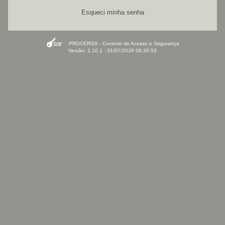
Esqueci minha senha
PROCERGS - Controle de Acesso e Segurança
Versão: 1.10.1 - 31/07/2026 08:36:53