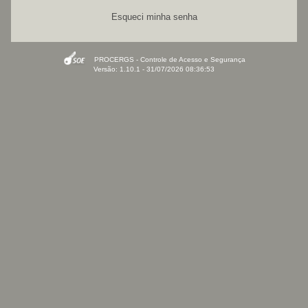
Esqueci minha senha
PROCERGS - Controle de Acesso e Segurança
Versão: 1.10.1 - 31/07/2026 08:36:53