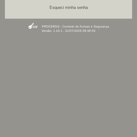
Esqueci minha senha
PROCERGS - Controle de Acesso e Segurança
Versão: 1.10.1 - 31/07/2026 08:36:53