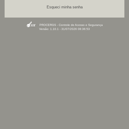
Esqueci minha senha
PROCERGS - Controle de Acesso e Segurança
Versão: 1.10.1 - 31/07/2026 08:36:53