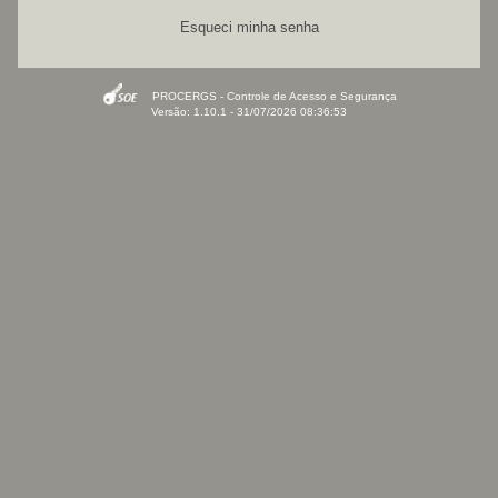
Esqueci minha senha
PROCERGS - Controle de Acesso e Segurança
Versão: 1.10.1 - 31/07/2026 08:36:53