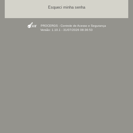
Esqueci minha senha
PROCERGS - Controle de Acesso e Segurança
Versão: 1.10.1 - 31/07/2026 08:36:53