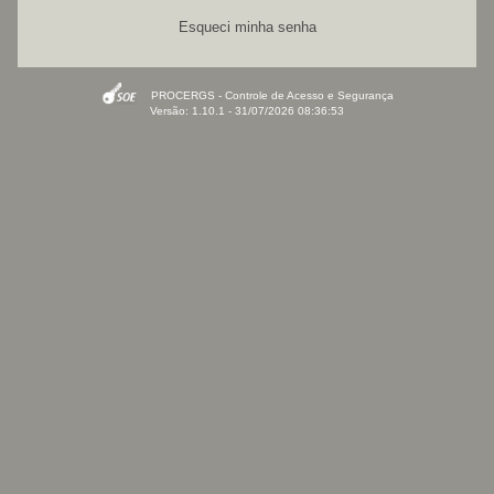
Esqueci minha senha
PROCERGS - Controle de Acesso e Segurança
Versão: 1.10.1 - 31/07/2026 08:36:53