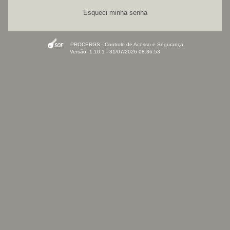
Esqueci minha senha
PROCERGS - Controle de Acesso e Segurança
Versão: 1.10.1 - 31/07/2026 08:36:53