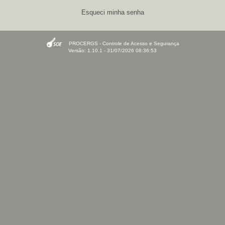
Esqueci minha senha
PROCERGS - Controle de Acesso e Segurança
Versão: 1.10.1 - 31/07/2026 08:36:53