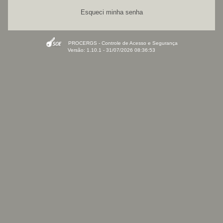
Esqueci minha senha
PROCERGS - Controle de Acesso e Segurança
Versão: 1.10.1 - 31/07/2026 08:36:53