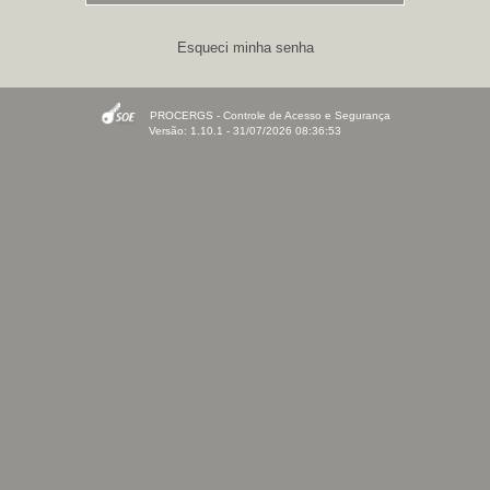
Esqueci minha senha
PROCERGS - Controle de Acesso e Segurança
Versão: 1.10.1 - 31/07/2026 08:36:53