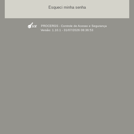
Esqueci minha senha
PROCERGS - Controle de Acesso e Segurança
Versão: 1.10.1 - 31/07/2026 08:36:53