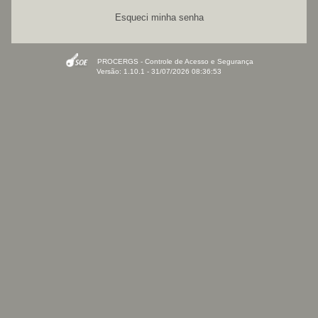
Esqueci minha senha
PROCERGS - Controle de Acesso e Segurança
Versão: 1.10.1 - 31/07/2026 08:36:53