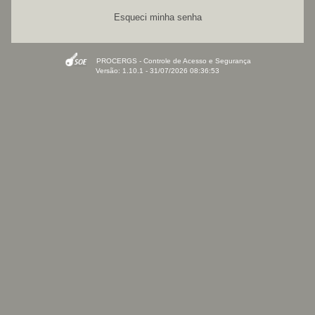
Esqueci minha senha
PROCERGS - Controle de Acesso e Segurança
Versão: 1.10.1 - 31/07/2026 08:36:53