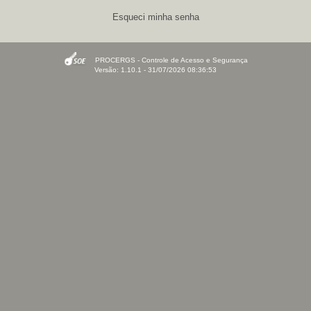
Esqueci minha senha
PROCERGS - Controle de Acesso e Segurança
Versão: 1.10.1 - 31/07/2026 08:36:53