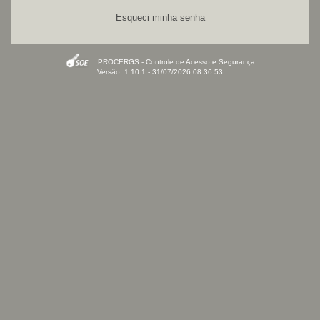
Esqueci minha senha
PROCERGS - Controle de Acesso e Segurança
Versão: 1.10.1 - 31/07/2026 08:36:53