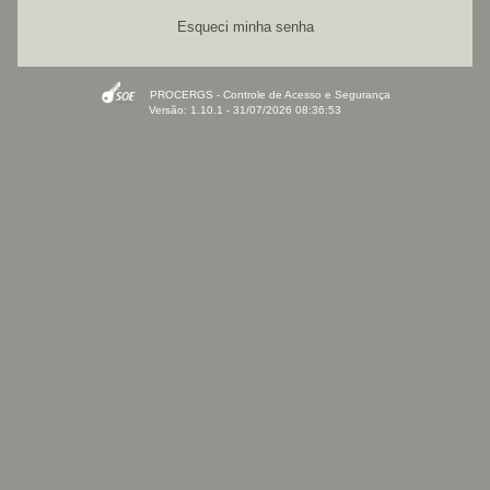
Esqueci minha senha
PROCERGS - Controle de Acesso e Segurança
Versão: 1.10.1 - 31/07/2026 08:36:53