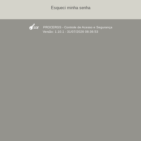
Esqueci minha senha
PROCERGS - Controle de Acesso e Segurança
Versão: 1.10.1 - 31/07/2026 08:36:53