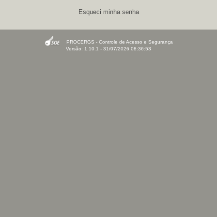
Esqueci minha senha
PROCERGS - Controle de Acesso e Segurança
Versão: 1.10.1 - 31/07/2026 08:36:53