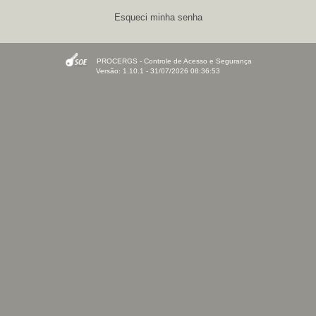
Esqueci minha senha
PROCERGS - Controle de Acesso e Segurança
Versão: 1.10.1 - 31/07/2026 08:36:53